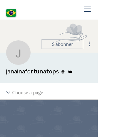
Plus d'actions
S'abonner
janainafortunatops
Rédacteur
Administrateur
janainafortunatops