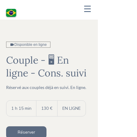
Disponible en ligne
Couple - 🖥 En
ligne - Cons. suivi
Réservé aux couples déjà en suivi. En ligne.
130
euros
1 h 15 min
1
130 €
EN LIGNE
1
5
m
i
Réserver