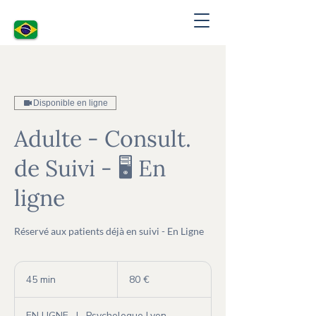
Disponible en ligne
Adulte - Consult.
de Suivi - 🖥 En
ligne
Réservé aux patients déjà en suivi - En Ligne
80
euros
45 min
4
80 €
5
m
EN LIGNE
|
Psychologue Lyon