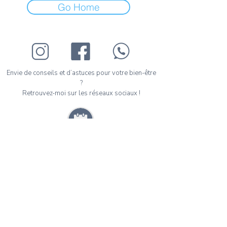
Go Home
Envie de conseils et d’astuces pour votre bien-être
?
Retrouvez-moi sur les réseaux sociaux !
Prenez votre premier rendez-vous en ligne en
quelques clics.
Janaina FORTUNATO Psychologue Clinicienne -
n° Adeli :
69 93 53 835
32 Bis, Avenue Félix Faure - 69007 - Lyon - Tél :
+33 07 66 42 45 91