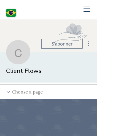
Plus d'actions
S'abonner
Client Flows
Client Flows