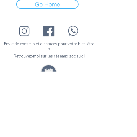
Go Home
Envie de conseils et d’astuces pour votre bien-être
?
Retrouvez-moi sur les réseaux sociaux !
Prenez votre premier rendez-vous en ligne en
quelques clics.
Janaina FORTUNATO Psychologue Clinicienne -
n° Adeli :
69 93 53 835
32 Bis, Avenue Félix Faure - 69007 - Lyon - Tél :
+33 07 66 42 45 91